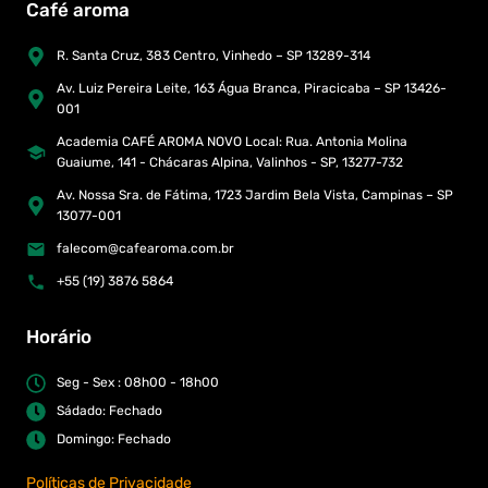
Café aroma
R. Santa Cruz, 383 Centro, Vinhedo – SP 13289-314
Av. Luiz Pereira Leite, 163 Água Branca, Piracicaba – SP 13426-
001
Academia CAFÉ AROMA NOVO Local: Rua. Antonia Molina
Guaiume, 141 - Chácaras Alpina, Valinhos - SP, 13277-732
Av. Nossa Sra. de Fátima, 1723 Jardim Bela Vista, Campinas – SP
13077-001
falecom@cafearoma.com.br
+55 (19) 3876 5864
Horário
Seg - Sex : 08h00 - 18h00
Sádado: Fechado
Domingo: Fechado
Políticas de Privacidade