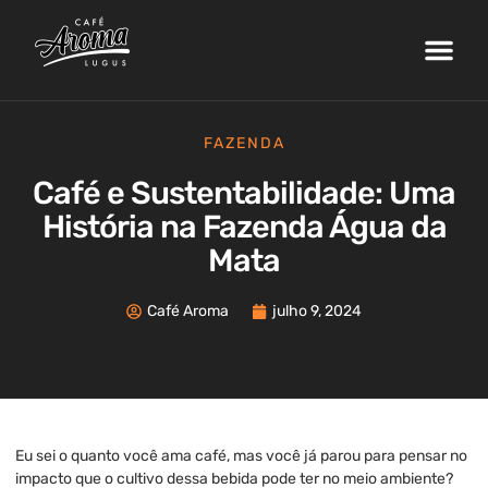
Nossa Fazenda
Máquinas de Café
Curso de Barista
Área do Cliente
FAZENDA
Café e Sustentabilidade: Uma
História na Fazenda Água da
Mata
Café Aroma
julho 9, 2024
Eu sei o quanto você ama café, mas você já parou para pensar no
impacto que o cultivo dessa bebida pode ter no meio ambiente?