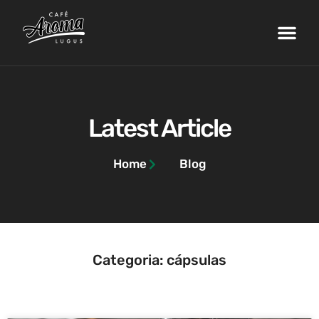
Nossa Fazenda
Máquinas de Café
Curso de Barista
Área do Cliente
Latest Article
Home
Blog
Categoria: cápsulas