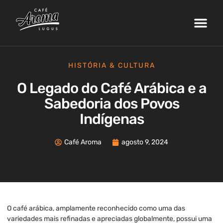
Nossa Fazenda
Máquinas de Café
Curso de Barista
Área do Cliente
HISTÓRIA & CULTURA
O Legado do Café Arábica e a
Sabedoria dos Povos
Indígenas
Café Aroma
agosto 9, 2024
O café arábica, amplamente reconhecido como uma das
variedades mais refinadas e apreciadas globalmente, possui uma