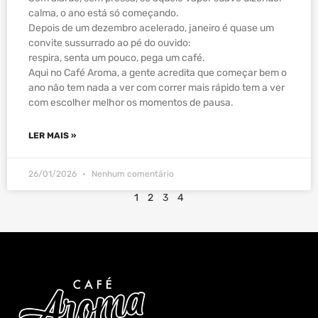
calma, o ano está só começando.
Depois de um dezembro acelerado, janeiro é quase um
convite sussurrado ao pé do ouvido:
respira, senta um pouco, pega um café.
Aqui no Café Aroma, a gente acredita que começar bem o
ano não tem nada a ver com correr mais rápido tem a ver
com escolher melhor os momentos de pausa.
LER MAIS »
26/01/2026
Nenhum comentário
1
2
3
4