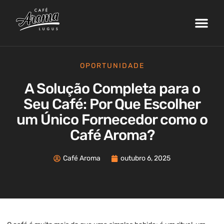
Nossa Fazenda
Máquinas de Café
Curso de Barista
Área do Cliente
OPORTUNIDADE
A Solução Completa para o
Seu Café: Por Que Escolher
um Único Fornecedor como o
Café Aroma?
Café Aroma
outubro 6, 2025