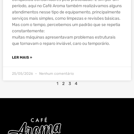
período, aqui no Café Aroma também realizávamos alguns
atendimentos nesse tipo de equipamento, principalmente
serviços mais simples, como limpezas e revisões básicas.
Mas com o tempo, percebemos um padrão que se repetia
constantemente:
muitas máquinas apresentavam problemas estruturais
que tornavam o reparo inviável, caro ou temporário.
LER MAIS »
25/05/2026
Nenhum comentário
1
2
3
4