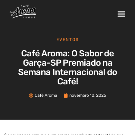
Nossa Fazenda
Máquinas de Café
Curso de Barista
Área do Cliente
EVENTOS
Café Aroma: O Sabor de
Garça-SP Premiado na
Semana Internacional do
Café!
Café Aroma
novembro 10, 2025