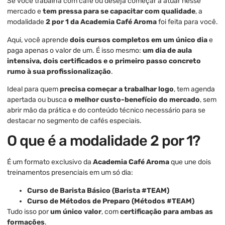
Se você trabalha com café ou deseja começar a atuar nesse
mercado e
tem pressa para se capacitar com qualidade
, a
modalidade
2 por 1 da Academia Café Aroma
foi feita para você.
Aqui, você aprende
dois cursos completos em um único dia
e
paga apenas o valor de um. É isso mesmo:
um dia de aula
intensiva, dois certificados e o primeiro passo concreto
rumo à sua profissionalização
.
Ideal para quem
precisa começar a trabalhar logo
, tem agenda
apertada ou busca
o melhor custo-benefício do mercado
, sem
abrir mão da prática e do conteúdo técnico necessário para se
destacar no segmento de cafés especiais.
O que é a modalidade 2 por 1?
É um formato exclusivo da
Academia Café Aroma
que une dois
treinamentos presenciais em um só dia:
Curso de Barista Básico (Barista #TEAM)
Curso de Métodos de Preparo (Métodos #TEAM)
Tudo isso por
um único valor
, com
certificação para ambas as
formações
.