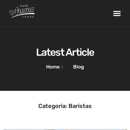
Nossa Fazenda
Máquinas de Café
Curso de Barista
Área do Cliente
Latest Article
Home
Blog
Categoria: Baristas