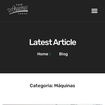
Nossa Fazenda
Máquinas de Café
Curso de Barista
Área do Cliente
Latest Article
Home
Blog
Categoria: Máquinas