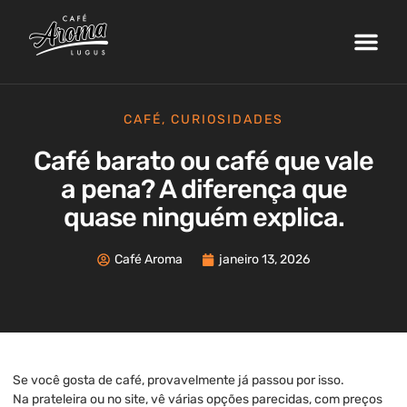
Nossa Fazenda
Máquinas de Café
Curso de Barista
Área do Cliente
CAFÉ
,
CURIOSIDADES
Café barato ou café que vale
a pena? A diferença que
quase ninguém explica.
Café Aroma
janeiro 13, 2026
Se você gosta de café, provavelmente já passou por isso.
Na prateleira ou no site, vê várias opções parecidas, com preços