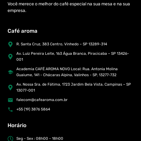
Você merece o melhor do café especial na sua mesa e na sua
empresa.
Café aroma
R. Santa Cruz, 383 Centro, Vinhedo – SP 13289-314
Av. Luiz Pereira Leite, 163 Água Branca, Piracicaba – SP 13426-
001
Academia CAFÉ AROMA NOVO Local: Rua. Antonia Molina
Guaiume, 141 - Chácaras Alpina, Valinhos - SP, 13277-732
Av. Nossa Sra. de Fátima, 1723 Jardim Bela Vista, Campinas – SP
13077-001
falecom@cafearoma.com.br
+55 (19) 3876 5864
Horário
Seg - Sex : 08h00 - 18h00