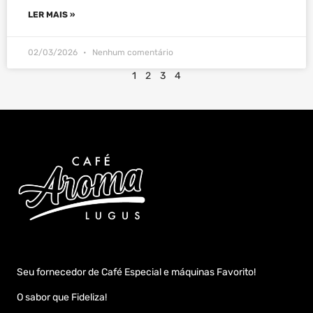
LER MAIS »
02/03/2026
Nenhum comentário
1
2
3
4
Seu fornecedor de Café Especial e máquinas Favorito!
O sabor que Fideliza!