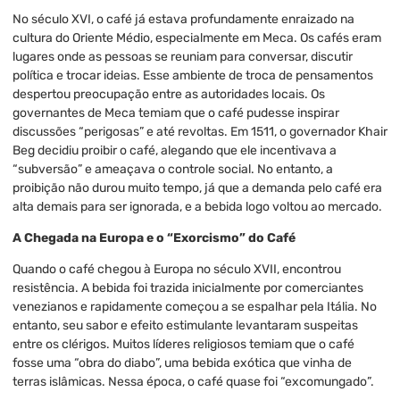
No século XVI, o café já estava profundamente enraizado na
cultura do Oriente Médio, especialmente em Meca. Os cafés eram
lugares onde as pessoas se reuniam para conversar, discutir
política e trocar ideias. Esse ambiente de troca de pensamentos
despertou preocupação entre as autoridades locais. Os
governantes de Meca temiam que o café pudesse inspirar
discussões “perigosas” e até revoltas. Em 1511, o governador Khair
Beg decidiu proibir o café, alegando que ele incentivava a
“subversão” e ameaçava o controle social. No entanto, a
proibição não durou muito tempo, já que a demanda pelo café era
alta demais para ser ignorada, e a bebida logo voltou ao mercado.
A Chegada na Europa e o “Exorcismo” do Café
Quando o café chegou à Europa no século XVII, encontrou
resistência. A bebida foi trazida inicialmente por comerciantes
venezianos e rapidamente começou a se espalhar pela Itália. No
entanto, seu sabor e efeito estimulante levantaram suspeitas
entre os clérigos. Muitos líderes religiosos temiam que o café
fosse uma “obra do diabo”, uma bebida exótica que vinha de
terras islâmicas. Nessa época, o café quase foi “excomungado”.