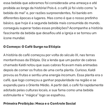
essa bebida que adoramos foi considerada uma ameaça e até
proibida ao longo da história! Pois é, o café já foi visto como “a
bebida do mal” e, por razões surpreendentes, foi banido em
diferentes épocas e lugares. Mas como é que o nosso pretinho
básico, que hoje é a segunda bebida mais consumida do mundo,
conseguiu superar todas essas proibições? Acompanhe a história
fascinante da bebida que desafiou até a Igreja e se tornou um
ícone mundial.
O Começo: O Café Surge na Etiópia
A história do café começou por volta do século IX, nas terras
montanhosas da Etiópia. Diz a lenda que um pastor de cabras
chamado Kaldi notou que suas cabras ficavam mais animadas
depois de comer os frutos de uma certa planta. Curioso, Kaldi
provou as frutas e sentiu uma energia incomum. Essa planta era o
café, que logo começou a ganhar popularidade na região e se
expandiu para o Oriente Médio. A partir dali, o café foi rapidamente
adotado pelas culturas locais, e sua fama como uma bebida
estimulante e “mágica” logo se espalhou.
Primeira Proibição: Meca e o Controle Social