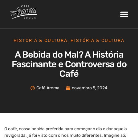
Nossa Fazenda
Máquinas de Café
Curso de Barista
Área do Cliente
HISTORIA & CULTURA
,
HISTÓRIA & CULTURA
A Bebida do Mal? A História
Fascinante e Controversa do
Café
Café Aroma
novembro 5, 2024
O café, nossa bebida preferida para começar o dia e dar aquela
revigorada, já foi visto com olhos muito diferentes. Imagine só: