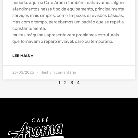
período, aqui no Café Aroma também realizávamos alguns
atendimentos nesse tipo de equipamento, principalmente
serviços mais simples, como limpezas e revisões básicas.
Mas com o tempo, percebemos um padrão que se repetia
constantemente:
muitas máquinas apresentavam problemas estruturais
que tornavam o reparo inviável, caro ou temporário.
LER MAIS »
25/05/2026
Nenhum comentário
1
2
3
4