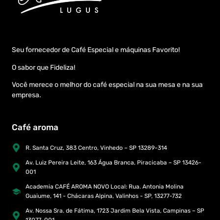
Seu fornecedor de Café Especial e máquinas Favorito!
O sabor que Fideliza!
Você merece o melhor do café especial na sua mesa e na sua
empresa.
Café aroma
R. Santa Cruz, 383 Centro, Vinhedo – SP 13289-314
Av. Luiz Pereira Leite, 163 Água Branca, Piracicaba – SP 13426-
001
Academia CAFÉ AROMA NOVO Local: Rua. Antonia Molina
Guaiume, 141 - Chácaras Alpina, Valinhos - SP, 13277-732
Av. Nossa Sra. de Fátima, 1723 Jardim Bela Vista, Campinas – SP
13077-001