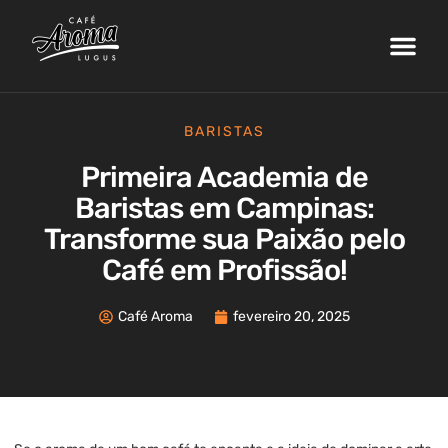
Nossa Fazenda
Máquinas de Café
Curso de Barista
Área do Cliente
BARISTAS
Primeira Academia de
Baristas em Campinas:
Transforme sua Paixão pelo
Café em Profissão!
Café Aroma
fevereiro 20, 2025